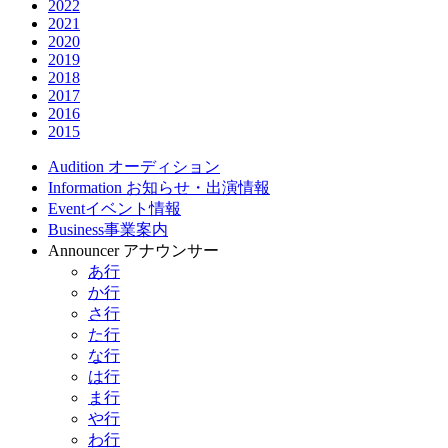
2022
2021
2020
2019
2018
2017
2016
2015
Audition
オーディション
Information
お知らせ・出演情報
Event
イベント情報
Business
事業案内
Announcer
アナウンサー
あ行
か行
さ行
た行
な行
は行
ま行
や行
わ行