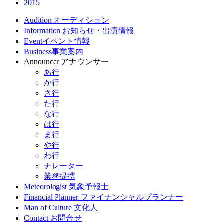
2015
Audition
オーディション
Information
お知らせ・出演情報
Event
イベント情報
Business
事業案内
Announcer
アナウンサー
あ行
か行
さ行
た行
な行
は行
ま行
や行
わ行
ナレーター
業務提携
Meteorologist
気象予報士
Financial Planner
ファイナンシャルプランナー
Man of Culture
文化人
Contact
お問合せ