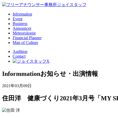
Information
Event
Business
Announcer
Meteorologist
Financial Planner
Man of Culture
Audition
Contact
Informmation
お知らせ・出演情報
2021年03月09日
住田洋 健康づくり2021年3月号「MY S