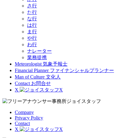
さ行
た行
な行
は行
ま行
や行
わ行
ナレーター
業務提携
Meteorologist
気象予報士
Financial Planner
ファイナンシャルプランナー
Man of Culture
文化人
Contact
お問合せ
X
Company
Privacy Policy
Contact
X