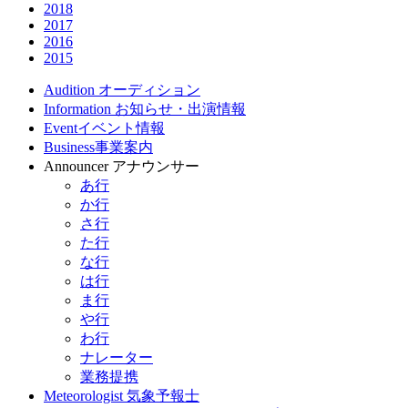
2018
2017
2016
2015
Audition
オーディション
Information
お知らせ・出演情報
Event
イベント情報
Business
事業案内
Announcer
アナウンサー
あ行
か行
さ行
た行
な行
は行
ま行
や行
わ行
ナレーター
業務提携
Meteorologist
気象予報士