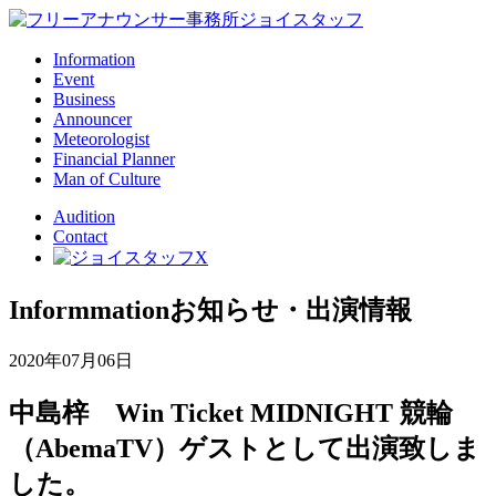
Information
Event
Business
Announcer
Meteorologist
Financial Planner
Man of Culture
Audition
Contact
Informmation
お知らせ・出演情報
2020年07月06日
中島梓 Win Ticket MIDNIGHT 競輪
（AbemaTV）ゲストとして出演致しま
した。