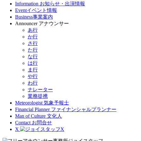
Information
お知らせ・出演情報
Event
イベント情報
Business
事業案内
Announcer
アナウンサー
あ行
か行
さ行
た行
な行
は行
ま行
や行
わ行
ナレーター
業務提携
Meteorologist
気象予報士
Financial Planner
ファイナンシャルプランナー
Man of Culture
文化人
Contact
お問合せ
X