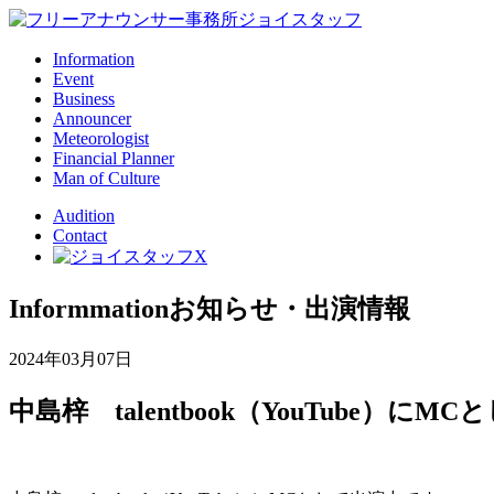
Information
Event
Business
Announcer
Meteorologist
Financial Planner
Man of Culture
Audition
Contact
Informmation
お知らせ・出演情報
2024年03月07日
中島梓 talentbook（YouTube）に