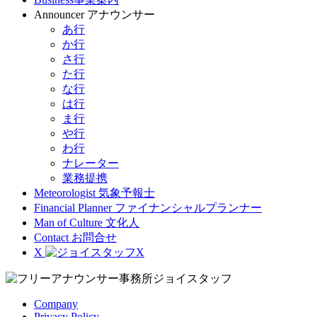
Announcer
アナウンサー
あ行
か行
さ行
た行
な行
は行
ま行
や行
わ行
ナレーター
業務提携
Meteorologist
気象予報士
Financial Planner
ファイナンシャルプランナー
Man of Culture
文化人
Contact
お問合せ
X
Company
Privacy Policy