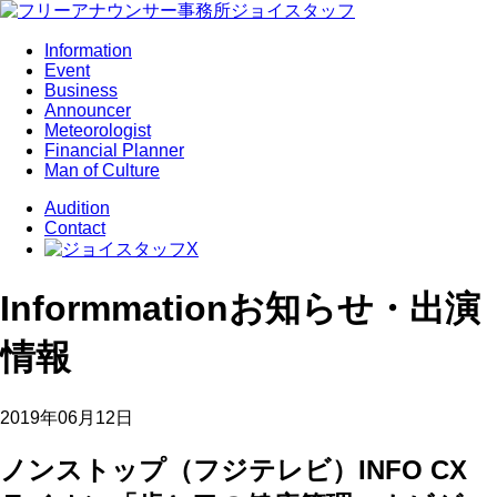
Information
Event
Business
Announcer
Meteorologist
Financial Planner
Man of Culture
Audition
Contact
Informmation
お知らせ・出演
情報
2019年06月12日
ノンストップ（フジテレビ）INFO CX