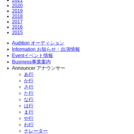
2021
2020
2019
2018
2017
2016
2015
Audition
オーディション
Information
お知らせ・出演情報
Event
イベント情報
Business
事業案内
Announcer
アナウンサー
あ行
か行
さ行
た行
な行
は行
ま行
や行
わ行
ナレーター