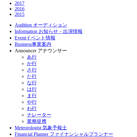
2017
2016
2015
Audition
オーディション
Information
お知らせ・出演情報
Event
イベント情報
Business
事業案内
Announcer
アナウンサー
あ行
か行
さ行
た行
な行
は行
ま行
や行
わ行
ナレーター
業務提携
Meteorologist
気象予報士
Financial Planner
ファイナンシャルプランナー