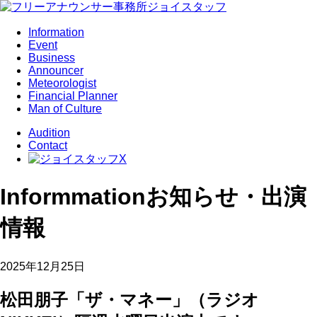
Information
Event
Business
Announcer
Meteorologist
Financial Planner
Man of Culture
Audition
Contact
Informmation
お知らせ・出演
情報
2025年12月25日
松田朋子「ザ・マネー」（ラジオ