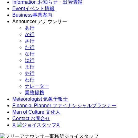
Information
お知らせ・出演情報
Event
イベント情報
Business
事業案内
Announcer
アナウンサー
あ行
か行
さ行
た行
な行
は行
ま行
や行
わ行
ナレーター
業務提携
Meteorologist
気象予報士
Financial Planner
ファイナンシャルプランナー
Man of Culture
文化人
Contact
お問合せ
X