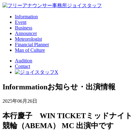
Information
Event
Business
Announcer
Meteorologist
Financial Planner
Man of Culture
Audition
Contact
Informmation
お知らせ・出演情報
2025年06月26日
本行慶子 WIN TICKETミッドナイト
競輪（ABEMA） MC 出演中です