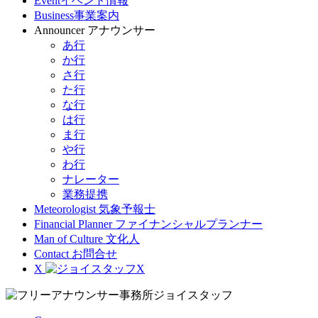
Event
イベント情報
Business
事業案内
Announcer
アナウンサー
あ行
か行
さ行
た行
な行
は行
ま行
や行
わ行
ナレーター
業務提携
Meteorologist
気象予報士
Financial Planner
ファイナンシャルプランナー
Man of Culture
文化人
Contact
お問合せ
X