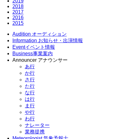
2019
2018
2017
2016
2015
Audition
オーディション
Information
お知らせ・出演情報
Event
イベント情報
Business
事業案内
Announcer
アナウンサー
あ行
か行
さ行
た行
な行
は行
ま行
や行
わ行
ナレーター
業務提携
Meteorologist
気象予報士