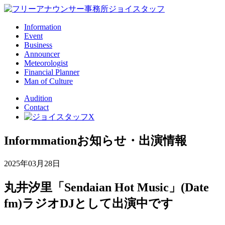
Information
Event
Business
Announcer
Meteorologist
Financial Planner
Man of Culture
Audition
Contact
Informmation
お知らせ・出演情報
2025年03月28日
丸井汐里「Sendaian Hot Music」(Date
fm)ラジオDJとして出演中です