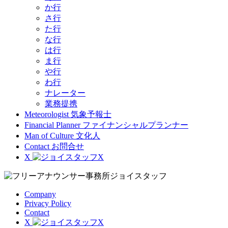
か行
さ行
た行
な行
は行
ま行
や行
わ行
ナレーター
業務提携
Meteorologist
気象予報士
Financial Planner
ファイナンシャルプランナー
Man of Culture
文化人
Contact
お問合せ
X
Company
Privacy Policy
Contact
X